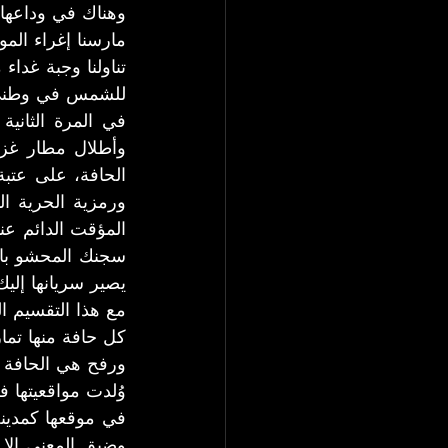
وهناك في وداعها ج
مارسنا إغراء الموج
للشمس في وطني...
في المرة الثاني
وأطلال مطار غزة
المؤقت الدائم عن
يصير سريانها إلي
مع هذا التقسيم ا
كل حافة منها تما
ورفح هي الحافة ا
وُلدت مواقعيتها في
في موقعها كمدين