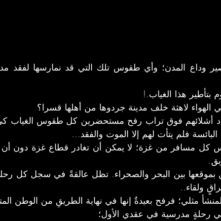
 بتأطير هذا الغياب.!
الهواء لاهثة خلف مدينة جردوها من أهلها قسرا؟
لبائسة فلم يتأت لهم إلا الموت والفقد…
يق.
قٍ ولقاء..
لمنشأ مثلي؛ فرفح بعيدةٌ إنها في نهاية الطريقِ من الوطن المت
في رحلةٍ مدرسية في عقدي الأول؛