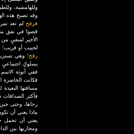
وللهامشية، وللطم
وقد تصبح هذه الهيا
فرفح
لحبيب أو قريب!
رفح
بسلوكٍ اجتماعيٍ اس
فكانت الخاصرة ال
رحاها، وحتى حين
ماذا يعني أن تكون