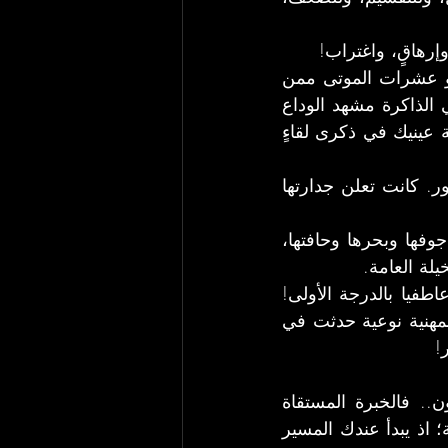
وإرهاقٍ، واغتراب!
 لم تعد تمر بالخاطرة دون أن يقضّ سهوك صورة طابور السفر المذل أو عشرات الموتى ممن 
قضوا في نفق منها يحاولون وصول النور في نهايته... لا تمر دون أن ينفجر في الذاكرة مشهد الوداع 
الأخير لمنفيٍ من الوطن ومهجّرٍ منها ومسافرٍ عنها... لا تمر دون أن تتسع حدقة عينيك في ذكرى لقاءٍ 
؛ وهي تستريح على الحدود كانت تتشكل هيئتها كمدينة عنيدة فريدة الحضور. كانت تعلن جدارتها 
ففي أنوثة الاسم تجد الهشاشة والقوة في الوقت ذاته... مدينةٌ استثمرت في جوفها وبحرها وحافتها، 
لة العامة.
مسافتها البعيدة لم تمنع اشتباكي الحقيقي معها؛ لقد كان تعلّقي بهذه المدينة عاطفيا بالدرجة الأولى! 
فأكثر الصداقات ديمومة تستمد جذورها من تراب تلك المدينة، وأكثر النقلات المهنية نوعية حدثت في 
!
يعني أن تحمل جيناً تكيُفياً يجعل من صدرك مكانا آمنا يتسع لكل طيفٍ ولون.. فالخبرة المستقاة 
ومجاريها بين الداخل والخارج مصطفاةً لك وحدك! أنت من تحمل عقدة المتاهة؛ اذ يبدأ عندك المسير 