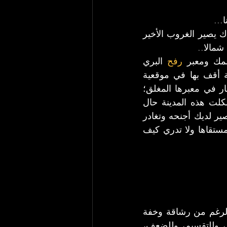
...
تناولنا وجبة غداء مشتركة ونحن نشاهد احتضار الشمس وقد سبقناها غربا؛ فهناك يصير الغروب الأخير 
شمالا..
سمك ومعبر 
رفح
 البري 
 قد بدأت تتشكل في وعيي الشخصي كمدينة أقف بها في موقعية 
الحافة، على عتبة الرحيل وعتبة اللقاء في آنٍ واحد؛ كانت تحمل رمزية الحصار في معبرها المغلق؛ 
ورمزية الحرية الماكرة في أنفاقها الخفيّة ومعبرها البري ومطارها الدولي. شكلت هذه المدينة حال 
 ونعرف أن هناك يصير لديك أجنحه وتغادر 
سجنك المحشو بالذل والممتد في التاريخ لسنوات... تسري بك راحةٌ لا تعرف مستقاها ولا تدري كيف 
 حافة الأراضي السيادية. والحافة على الرغم من رشاقة وخفة 
وضيق المعنى إلا أنها كمساحة تمثل هياكل قوة سياسية قد تصير معنىً للفصل، وللتقسيم، وللضعف، 