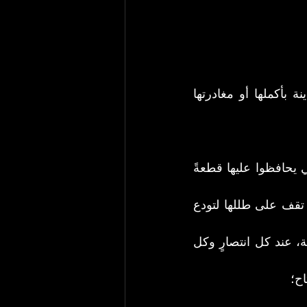
لا أعرف كيف يصير وداع المدن؛ وأي طقوس تلك التي قد نمارسها لفقد مدينة بأكملها أو مغادرتها 
لقد نثر أحبتي رماد أشلائهم فوق تراب رفح مستحضرين كل طقوس الغياب كي يحافظوا عليها قطعةً 
" مسقط رأس كل مسافر من غزة؛ لا يمكن أن تغادر قطاع غزة دون أن تقف على طللها لتودع 
هي واحةُ العابرين بموقعها بين البحر والصحراء. تظل عالقةً في سجل كل رحلة، عند كل انتصارٍ وكل 
اح؛