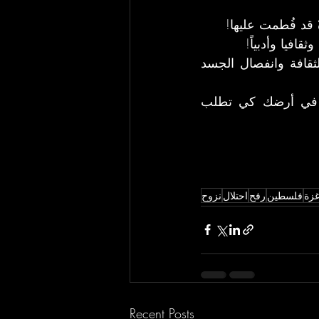
 قد فُطمت عليها!
افيا وأدبياً!
يعني أن تحمل عبء الطريق الطويل إلى وسط المدينة كي تقاوم انفصال الثقافة وانفصال الجسد 
يعني أن تحفر في جوف بيتك وتعبر حدود بحرك وتفخخ ميركافا إسرائيلية في أرضك كي تطلب 
غزة
فلسطين
رفح
احتلال
نزوح
Recent Posts