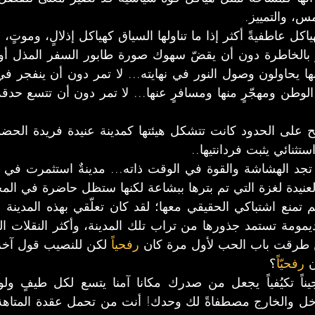
س، والتمييز.
كل عاطفيةً أكثر إذا ما تناولها السياق كهياكل إذلالٍ، وموتٍ، 
تثنائي يثبت فردانتيها..
عنيدة لغزة التي تم بترها ببشاعة لكنها ستظل حاضرة في المخي
 طرقت باب الحب لأول مرة كان 
رفحياً
 لكن للنصيب قول آخر
 
رفحيّاً
؟