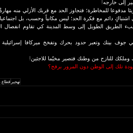
ر إلى خارجه!
ئا مدفوعا للمخاطرة؛ فتجاوز الحد مع قربك الأزلي منه مهارةٌ
شتباكٍ دائم مع فكرة الحد؛ ليس مكانياً وحسب، بل اجتماعيا وثق
ك وملكك للنازح من وطنك فتصير مخيّما للاجئين!
ودة تلك إلى الوطن دون المرور برفح؟
تهجير
قطاع 