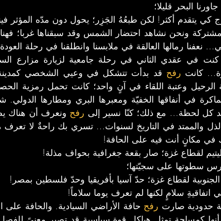
اورنا البحر قليلا؛
 كي يتقدم أكثر! لكن طبعُهُ الجَزِر؛ يحول دون مدّه المؤثر فينا
 نعفنا رمالها العالقة في ملابسنا وانطلقنا في رحلة العودة 
ة كنت في عقدي الثاني في رحلة جامعية لزيارة مزارع ال
... كانت 
رفح
د كل لحظة... مع ذلك؛ كنّا نسير إلى 
رفح
ك في مكانٍ أنت فيه على الحافة!
ليتيم لقطاع غزة؛ صار بقعة جغرافية بحواف مذلة!
رس سطوتها على سجيّتها؛
لجنوبية لقطاع غزة؛ حدّ آسيا بأفريقيا وحدّ فلسطين بمصر!
 اتفاقيةِ سلامٍ لكنها لم تعرف يوما سلاماً!
ة حدودية صارت 
رفح