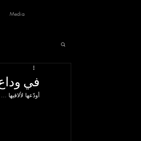
Media
في وداع رَ
أودّعها لألاقيها .